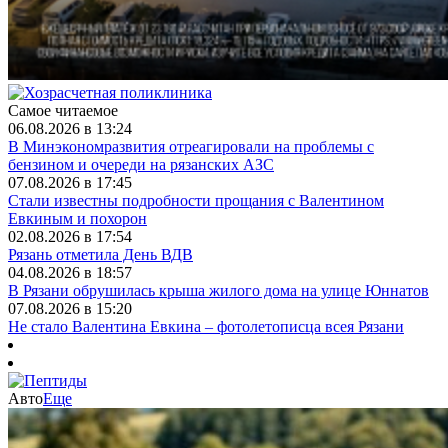
Самое читаемое
06.08.2026 в 13:24
В Минэкономразвития отреагировали на проблемы с
бензином и очереди на рязанских АЗС
07.08.2026 в 17:45
Стали известны подробности прощания с Валентином
Евкиным и похорон
02.08.2026 в 17:54
Рязань отметила День ВДВ
04.08.2026 в 18:57
В Рязани обрушилась крыша жилого дома на улице Юннатов
07.08.2026 в 15:20
Не стало Валентина Евкина – фотолетописца всея Рязани
Авто
Еще