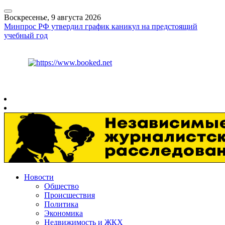
Воскресенье, 9 августа 2026
Минпрос РФ утвердил график каникул на предстоящий
учебный год
Курс ЦБ
$
82.17
€
94.84
Рязань
+
26°
C
Новости
Общество
Происшествия
Политика
Экономика
Недвижимость и ЖКХ