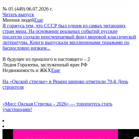
№ 05 (449) 06.07.2026 г.
Читать выпуск
Мнения людей
Еще
Я горжусь тем, что СССР был одним из самых читающих
стран мира. На основании реальных событий русские
писатели создали неисчерпаемый фонд мировой классической
литературы. Книги выпускали миллионными тиражами по
баснословно низким...
В будущее из прошлого и настоящего – 2
Лидия Горазеева, заслуженный врач РФ
Недвижимость и ЖКХ
Еще
На «Окской стрелке» в Рязани широко отметили 70-й День
строителя
«Мисс Окская Стрелка – 2026» — торопитесь стать
участницами!