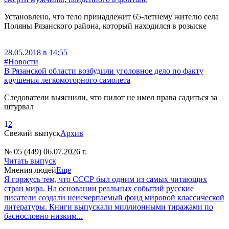
Установлено, что тело принадлежит 65-летнему жителю села
Поляны Рязанского района, который находился в розыске
28.05.2018 в 14:55
#Новости
В Рязанской области возбудили уголовное дело по факту
крушения легкомоторного самолета
Следователи выяснили, что пилот не имел права садиться за
штурвал
1
2
Свежий выпуск
Архив
№ 05 (449) 06.07.2026 г.
Читать выпуск
Мнения людей
Еще
Я горжусь тем, что СССР был одним из самых читающих
стран мира. На основании реальных событий русские
писатели создали неисчерпаемый фонд мировой классической
литературы. Книги выпускали миллионными тиражами по
баснословно низким...