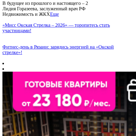
В будущее из прошлого и настоящего – 2
Лидия Горазеева, заслуженный врач РФ
Недвижимость и ЖКХ
Еще
«Мисс Окская Стрелка – 2026» — торопитесь стать
участницами!
Фитнес‑день в Рязани: зарядись энергией на «Окской
стрелке»!