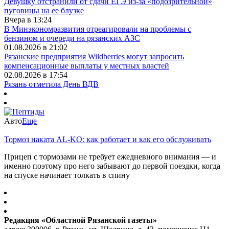
Девушку отстранили от сдачи ЕГЭ из-за «подозрительной»
пуговицы на ее блузке
Вчера в 13:24
В Минэкономразвития отреагировали на проблемы с
бензином и очереди на рязанских АЗС
01.08.2026 в 21:02
Рязанские предприятия Wildberries могут запросить
компенсационные выплаты у местных властей
02.08.2026 в 17:54
Рязань отметила День ВДВ
Авто
Еще
Тормоз наката AL-KO: как работает и как его обслуживать
Прицеп с тормозами не требует ежедневного внимания — и
именно поэтому про него забывают до первой поездки, когда
на спуске начинает толкать в спину
Редакция «Областной Рязанской газеты»