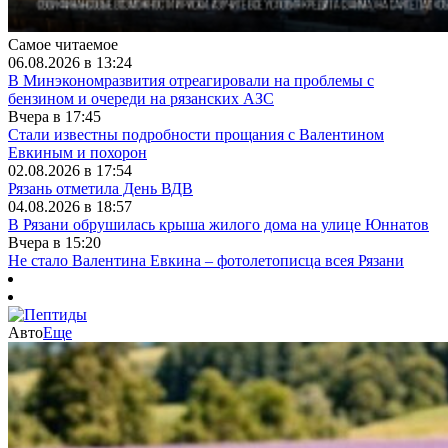
Самое читаемое
06.08.2026 в 13:24
В Минэкономразвития отреагировали на проблемы с
бензином и очереди на рязанских АЗС
Вчера в 17:45
Стали известны подробности прощания с Валентином
Евкиным и похорон
02.08.2026 в 17:54
Рязань отметила День ВДВ
04.08.2026 в 18:57
В Рязани обрушилась крыша жилого дома на улице Юннатов
Вчера в 15:20
Не стало Валентина Евкина – фотолетописца всея Рязани
Авто
Еще