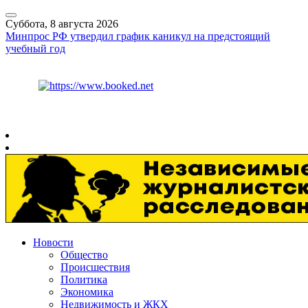
Суббота, 8 августа 2026
Минпрос РФ утвердил график каникул на предстоящий
учебный год
Курс ЦБ
$
82.17
€
94.84
Рязань
+
26°
C
Новости
Общество
Происшествия
Политика
Экономика
Недвижимость и ЖКХ