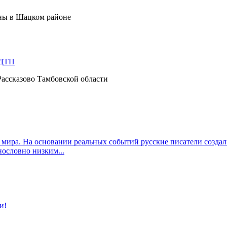
ины в Шацком районе
 ДТП
 Рассказово Тамбовской области
 мира. На основании реальных событий русские писатели созда
ословно низким...
и!