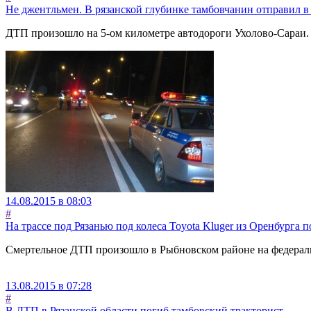
Не джентльмен. В рязанской глубинке тамбовчанин отправил в
ДТП произошло на 5-ом километре автодороги Ухолово-Сараи. 
14.08.2015 в 08:03
#
На трассе под Рязанью под колеса Toyota Kluger из Оренбурга 
Смертельное ДТП произошло в Рыбновском районе на федераль
13.08.2015 в 07:28
#
В ДТП в Рязанской области погиб тамбовский тракторист