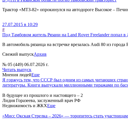
Трактор «МТЗ-82» опрокинулся на автодороге Высокое – Печ
27.07.2015 в 10:29
#
Под Тамбовом житель Рязани на Land Rover Freelander попал в
В автомобиль рязанца на встречке врезалась Audi 80 из города
Свежий выпуск
Архив
№ 05 (449) 06.07.2026 г.
Читать выпуск
Мнения людей
Еще
Я горжусь тем, что СССР был одним из самых читающих стран
литературы. Книги выпускали миллионными тиражами по басн
В будущее из прошлого и настоящего – 2
Лидия Горазеева, заслуженный врач РФ
Недвижимость и ЖКХ
Еще
«Мисс Окская Стрелка – 2026» — торопитесь стать участницам