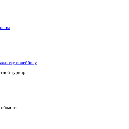
бовом
пляжному волейболу
стной турнир
 области