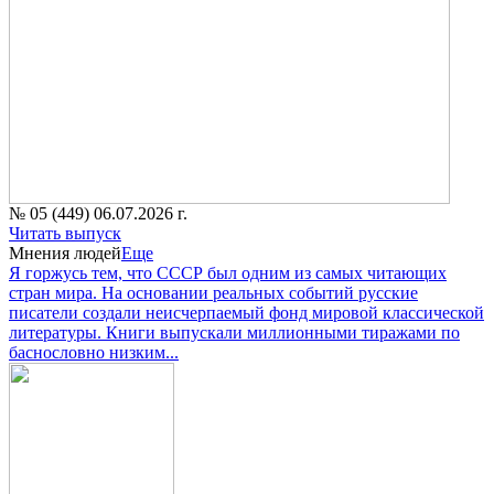
№ 05 (449) 06.07.2026 г.
Читать выпуск
Мнения людей
Еще
Я горжусь тем, что СССР был одним из самых читающих
стран мира. На основании реальных событий русские
писатели создали неисчерпаемый фонд мировой классической
литературы. Книги выпускали миллионными тиражами по
баснословно низким...