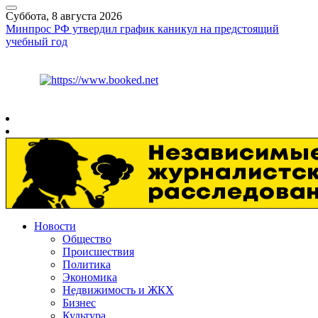
Суббота, 8 августа 2026
Минпрос РФ утвердил график каникул на предстоящий
учебный год
Курс ЦБ
$
82.17
€
94.84
Рязань
+
26°
C
Новости
Общество
Происшествия
Политика
Экономика
Недвижимость и ЖКХ
Бизнес
Культура