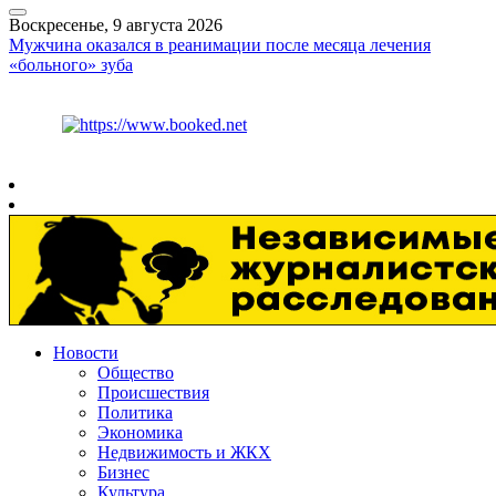
Воскресенье, 9 августа 2026
Мужчина оказался в реанимации после месяца лечения
«больного» зуба
Курс ЦБ
$
82.17
€
94.84
Рязань
+
22°
C
Новости
Общество
Происшествия
Политика
Экономика
Недвижимость и ЖКХ
Бизнес
Культура