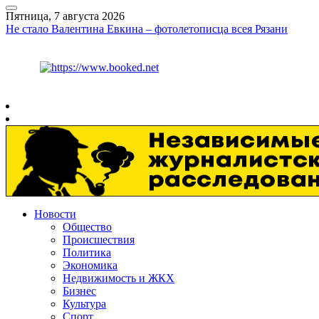
Пятница, 7 августа 2026
Не стало Валентина Евкина – фотолетописца всея Рязани
Курс ЦБ
$
81.41
€
94.06
Рязань
+
30°
C
Новости
Общество
Происшествия
Политика
Экономика
Недвижимость и ЖКХ
Бизнес
Культура
Спорт