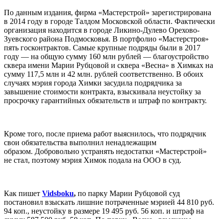
По данным издания, фирма «Мастерстрой» зарегистрирована
в 2014 году в городе Талдом Московской области. Фактически
организация находится в городе Ликино-Дулево Орехово-
Зуевского района Подмосковья. В портфолио «Мастерстроя»
пять госконтрактов.
Самые крупные подряды были в 2017
году — на общую сумму 160 млн рублей — благоустройство
сквера имени Марии Рубцовой и сквера «Весна» в Химках на
сумму 117,5 млн и 42 млн. рублей соответственно. В обоих
случаях
мэрия города Химки засудила подрядчика за
завышение стоимости контракта, взыскивала неустойку за
просрочку гарантийных обязательств и штраф по контракту.
Кроме того,
после приема работ выяснилось, что подрядчик
свои обязательства выполнил ненадлежащим
образом.
Добровольно устранять недостатки «Мастерстрой»
не стал, поэтому мэрия Химок подала на ООО в суд.
Как пишет
Vidsboku
,
п
о парку Марии Рубцовой суд
постановил взыскать лишние потраченные мэрией 44 810 руб.
94 коп., неустойку в размере 19 495 руб. 56 коп. и штраф на