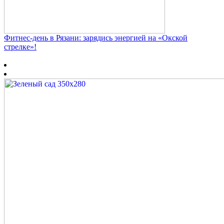
Фитнес‑день в Рязани: зарядись энергией на «Окской
стрелке»!