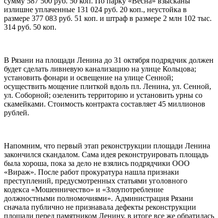
сумму 587 500 руб. 50 коп. По парку «Весна» взысканы
излишне уплаченные 131 024 руб. 20 коп., неустойка в
размере 377 083 руб. 51 коп. и штраф в размере 2 млн 102 тыс.
314 руб. 50 коп.
В Рязани на площади Ленина до 31 октября подрядчик должен
будет сделать
ливневую канализацию на улице Кольцова;
установить фонари и освещение на улице Сенной;
осуществить мощение плиткой вдоль пл. Ленина, ул. Сенной,
ул. Соборной; озеленить территорию и установить урны со
скамейками. Стоимость контракта составляет 45 миллионов
рублей.
Напомним,
что первый этап реконструкции площади Ленина
закончился скандалом.
Сама идея реконструировать площадь
была хороша, пока за дело не взялись подрядчики
ООО
«Вираж».
После работ прокуратура нашла признаки
преступлений, предусмотренных статьями уголовного
кодекса «Мошенничество» и «Злоупотребление
должностными полномочиями». Администрация Рязани
сначала публично не признавала дефекты реконструкции
площади перед памятником Ленину, в итоге все же обратилась