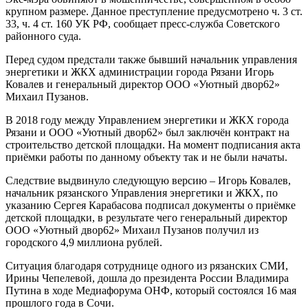
крупном размере. Данное преступление предусмотрено ч. 3 ст.
33, ч. 4 ст. 160 УК РФ, сообщает пресс-служба Советского
районного суда.
Перед судом предстали также бывший начальник управления
энергетики и ЖКХ администрации города Рязани Игорь
Ковалев и генеральный директор ООО «Уютный двор62»
Михаил Пузанов.
В 2018 году между Управлением энергетики и ЖКХ города
Рязани и ООО «Уютный двор62» был заключён контракт на
строительство детской площадки. На момент подписания акта
приёмки работы по данному объекту так и не были начаты.
Следствие выдвинуло следующую версию – Игорь Ковалев,
начальник рязанского Управления энергетики и ЖКХ, по
указанию Сергея Карабасова подписал документы о приёмке
детской площадки, в результате чего генеральный директор
ООО «Уютный двор62» Михаил Пузанов получил из
городского 4,9 миллиона рублей.
Ситуация благодаря сотруднице одного из рязанских СМИ,
Ирины Чепелевой, дошла до президента России Владимира
Путина в ходе Медиафорума ОНФ, который состоялся 16 мая
прошлого года в Сочи.