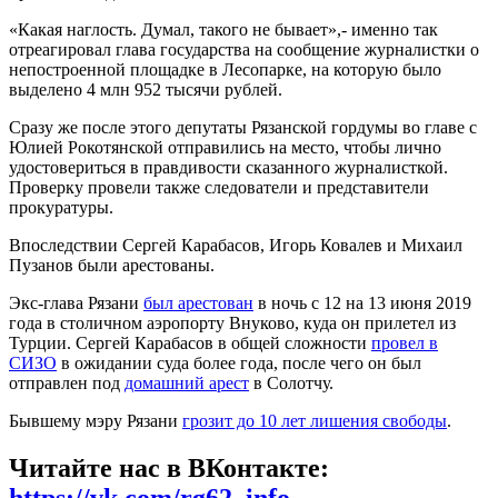
«Какая наглость. Думал, такого не бывает»,- именно так
отреагировал глава государства на сообщение журналистки о
непостроенной площадке в Лесопарке, на которую было
выделено 4 млн 952 тысячи рублей.
Сразу же после этого депутаты Рязанской гордумы во главе с
Юлией Рокотянской отправились на место, чтобы лично
удостовериться в правдивости сказанного журналисткой.
Проверку провели также следователи и представители
прокуратуры.
Впоследствии Сергей Карабасов, Игорь Ковалев и Михаил
Пузанов были арестованы.
Экс-глава Рязани
был арестован
в ночь с 12 на 13 июня 2019
года в столичном аэропорту Внуково, куда он прилетел из
Турции. Сергей Карабасов в общей сложности
провел в
СИЗО
в ожидании суда более года, после чего он был
отправлен под
домашний арест
в Солотчу.
Бывшему мэру Рязани
грозит до 10 лет лишения свободы
.
Читайте нас в ВКонтакте:
https://vk.com/rg62_info