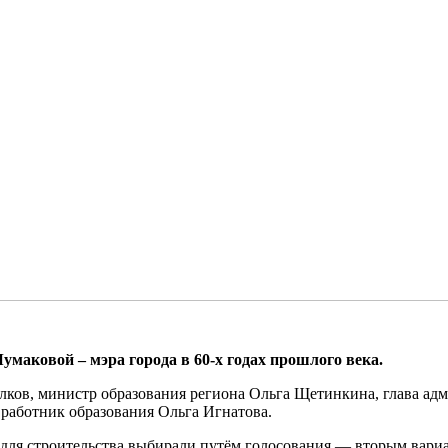
аковой – мэра города в 60-х годах прошлого века.
алков, министр образования региона Ольга Щетинкина, глава а
работник образования Ольга Игнатова.
о для строительства выбирали путём голосования — вторым вари