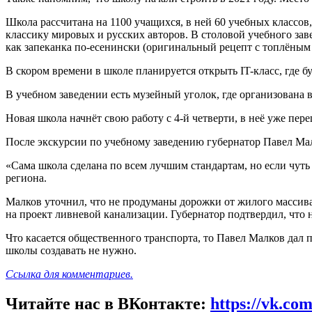
Школа рассчитана на 1100 учащихся, в ней 60 учебных классов,
классику мировых и русских авторов. В столовой учебного зав
как запеканка по-есенински (оригинальный рецепт с топлëны
В скором времени в школе планируется открыть IT-класс, где б
В учебном заведении есть музейный уголок, где организована в
Новая школа начнёт свою работу с 4-й четверти, в неё уже пе
После экскурсии по учебному заведению губернатор Павел Мал
«Сама школа сделана по всем лучшим стандартам, но если чуть 
региона.
Малков уточнил, что не продуманы дорожки от жилого массива
на проект ливневой канализации. Губернатор подтвердил, что 
Что касается общественного транспорта, то Павел Малков дал 
школы создавать не нужно.
Ссылка для комментариев.
Читайте нас в ВКонтакте:
https://vk.co