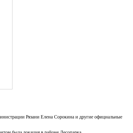
дминистрации Рязани Елена Сорокина и другие официальные
антом была локация в районе Лесопарка.