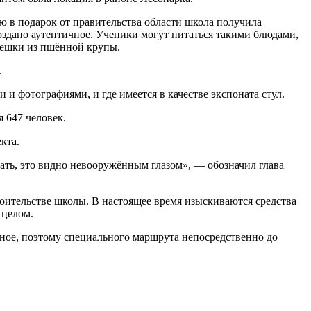
ию в подарок от правительства области школа получила
оздано аутентичное. Ученики могут питаться такими блюдами,
пешки из пшëнной крупы.
.
и фотографиями, и где имеется в качестве экспоната стул.
 647 человек.
кта.
отать, это видно невооружённым глазом», — обозначил глава
роительстве школы. В настоящее время изыскиваются средства
 целом.
льное, поэтому специального маршрута непосредственно до