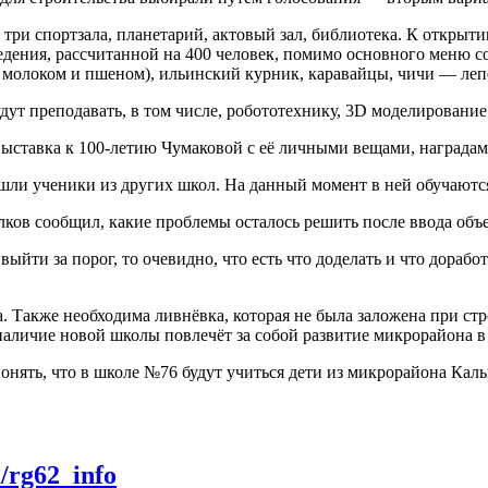
 три спортзала, планетарий, актовый зал, библиотека. К открыт
едения, рассчитанной на 400 человек, помимо основного меню с
м молоком и пшеном), ильинский курник, каравайцы, чичи — ле
удут преподавать, в том числе, робототехнику, 3D моделирование
ыставка к 100-летию Чумаковой с её личными вещами, наградами 
решли ученики из других школ. На данный момент в ней обучаются
ков сообщил, какие проблемы осталось решить после ввода объе
выйти за порог, то очевидно, что есть что доделать и что дораб
. Также необходима ливнёвка, которая не была заложена при ст
наличие новой школы повлечёт за собой развитие микрорайона в
понять, что в школе №76 будут учиться дети из микрорайона Ка
m/rg62_info