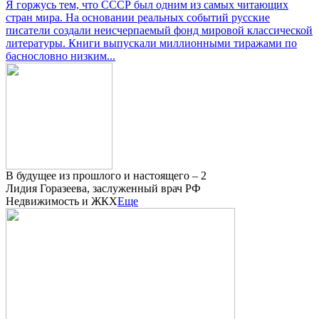
Я горжусь тем, что СССР был одним из самых читающих
стран мира. На основании реальных событий русские
писатели создали неисчерпаемый фонд мировой классической
литературы. Книги выпускали миллионными тиражами по
баснословно низким...
В будущее из прошлого и настоящего – 2
Лидия Горазеева, заслуженный врач РФ
Недвижимость и ЖКХ
Еще