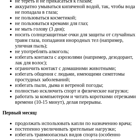
не тереть и не прикасаться к глазам;
аккуратно умываться кипяченой водой, так, чтобы вода
не попадала в глаза;
не пользоваться косметикой;
не пользоваться кремами для глаз;
не мыть голову (3 дня);
носить солнцезащитные очки для защиты от случайных
травм глаза, попадания инородных тел (например,
уличная пыль);
не употреблять алкоголь;
избегать контакта с аэрозолями (например, дезодорант,
лак для волос);
ограничить контакт с домашними животными;
избегать общения с людьми, имеющими симптомы
простудных заболеваний;
избегать пыли, дыма и ветреной погоды;
полностью исключить спорт и физические нагрузки;
работать за компьютером и читать короткими отрезками
времени (10-15 минут), делая перерывы.
Первый месяц:
продолжать использовать капли по назначению врача;
постепенно увеличивать зрительные нагрузки;
избегать травмоопасных видов спорта (особенно