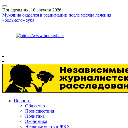
Понедельник, 10 августа 2026
Мужчина оказался в реанимации после месяца лечения
«больного» зуба
Курс ЦБ
$
82.17
€
94.84
Рязань
+
22°
C
Новости
Общество
Происшествия
Политика
Экономика
Недвижимость и ЖКХ