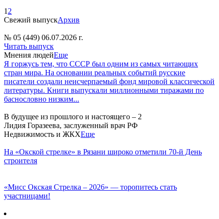
1
2
Свежий выпуск
Архив
№ 05 (449) 06.07.2026 г.
Читать выпуск
Мнения людей
Еще
Я горжусь тем, что СССР был одним из самых читающих
стран мира. На основании реальных событий русские
писатели создали неисчерпаемый фонд мировой классической
литературы. Книги выпускали миллионными тиражами по
баснословно низким...
В будущее из прошлого и настоящего – 2
Лидия Горазеева, заслуженный врач РФ
Недвижимость и ЖКХ
Еще
На «Окской стрелке» в Рязани широко отметили 70-й День
строителя
«Мисс Окская Стрелка – 2026» — торопитесь стать
участницами!