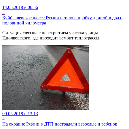
14.05.2018 в 06:56
#
Куйбышевское шоссе Рязани встало в пробку длиной в два с
половиной километра
Ситуация связана с перекрытием участка улицы
Циолковского, где проходит ремонт теплотрассы
09.05.2018 в 13:13
#
На окраине Рязани в ДТП пострадали взрослые и ребенок