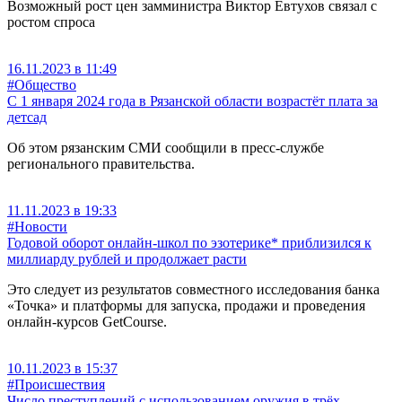
Возможный рост цен замминистра Виктор Евтухов связал с
ростом спроса
16.11.2023 в 11:49
#Общество
С 1 января 2024 года в Рязанской области возрастёт плата за
детсад
Об этом рязанским СМИ сообщили в пресс-службе
регионального правительства.
11.11.2023 в 19:33
#Новости
Годовой оборот онлайн-школ по эзотерике* приблизился к
миллиарду рублей и продолжает расти
Это следует из результатов совместного исследования банка
«Точка» и платформы для запуска, продажи и проведения
онлайн-курсов GetCourse.
10.11.2023 в 15:37
#Происшествия
Число преступлений с использованием оружия в трёх