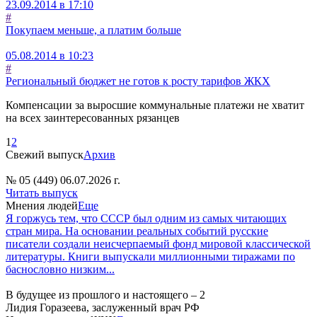
23.09.2014 в 17:10
#
Покупаем меньше, а платим больше
05.08.2014 в 10:23
#
Региональный бюджет не готов к росту тарифов ЖКХ
Компенсации за выросшие коммунальные платежи не хватит
на всех заинтересованных рязанцев
1
2
Свежий выпуск
Архив
№ 05 (449) 06.07.2026 г.
Читать выпуск
Мнения людей
Еще
Я горжусь тем, что СССР был одним из самых читающих
стран мира. На основании реальных событий русские
писатели создали неисчерпаемый фонд мировой классической
литературы. Книги выпускали миллионными тиражами по
баснословно низким...
В будущее из прошлого и настоящего – 2
Лидия Горазеева, заслуженный врач РФ