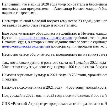
Напомним, что в конце 2020 года умер основатель и бессменны
поскольку сын председателя — Александр Нечаев-младший был ф
наравне с взрослыми.
Несмотря на свой молодой возраст (ему всего 23 года!), уже н
он взялся за дело отца твёрдо и основательно.
Еще одна «напасть» обрушилась на хозяйство и Нечаева-младше
Кузнецов,
пришли к новому председателю
требовать «свою дол
Начались суды, о которых наше издание писало уже не единожд
почерковедческая экспертиза
договора купли-продажи пая, кот
Несмотря на все обстоятельства, предприятие ни на минуту не
Так, поголовье крупного рогатого скота на 1 декабря 2022 года
Уже в этом году закуплено еще порядка 100 голов скота. Закупк
Намолот зерновых культур в 2021 году 18 738 тонн, урожайност
с гектара.
Намолот подсолнечника в 2021 году – 4 533 тонн, урожайность 
Под урожай и 2022 года, и 2023 года посеяно озимых 3 500 га (
СПК «Ряжский Агроцентр» продолжает активно развиваться. Это