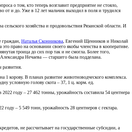
оса о том, кто теперь возглавит предприятие не стояло,
 от и до. Уже в 12 лет мальчик выходил в поля и трудился
а сельского хозяйства и продовольствия Рязанской области. И
е граждан,
Наталья Сконникова
, Евгений Щенников и Николай
это право на основании своего якобы членства в кооперативе.
утая троица до сих пор так и не смогла. Более того,
 Александра Нечаева — старшего была подделана.
ы развития.
н на 1 корову. В планах развитие животноводческого комплекса.
ну условную голову скота – 37, 1 ц. корм. ед.
в 2022 году – 27 462 тонны, урожайность составила 54 центнера
2 году – 5 549 тонн, урожайность 28 центнеров с гектара.
кредитов, не рассчитывает на государственные субсидии, а