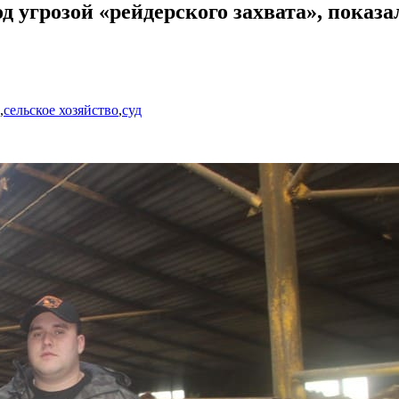
 угрозой «рейдерского захвата», показа
,
сельское хозяйство
,
суд