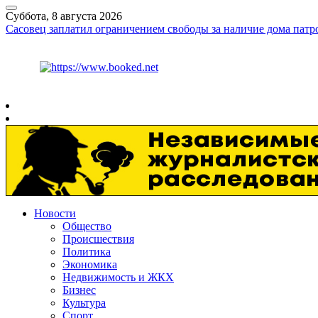
Суббота, 8 августа 2026
Сасовец заплатил ограничением свободы за наличие дома патр
Курс ЦБ
$
82.17
€
94.84
Рязань
+
30°
C
Новости
Общество
Происшествия
Политика
Экономика
Недвижимость и ЖКХ
Бизнес
Культура
Спорт