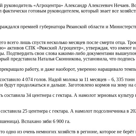
й руководитель «Агроцентра» Александр Алексеевич Нечаев. Вопр
актически готовым руководителем, который знает все хозяйство
аграждался премией губернатора Рязанской области и Министерств
го всего лишь спустя несколько месяцев после смерти отца. Тро
ю» активов СПК «Ряжский Агроцентр», утверждая, что имеют на 
ы. Подтвердить свои слова какими-либо документами вышеупомян
орый представила Наталья Сконникова, установила, что подпись
 прекращало работу, и даже наоборот, уверенно наращивало темп
 составило 4 074 голов. Надой молока за 11 месяцев – 6, 335 тон
и будут продолжаться и дальше. Заготовлено кормов на зиму на од
ь составила 34 центнера с гектара. А намолот зерновых культур 
составила 25 центнера с гектара. А намолот подсолнечника в 202
пшеница). Вспахано зяби 6 900 га.
 одно из очень немногих хозяйств в регионе, которое не берёт 