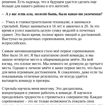
решения. Есть надежда, что в будущем удастся сделать еще
больше для нашего района и его жителей.
– А у вас есть или, может быть, были какие-то увлечения?
– Учась в станкостроительном техникуме, я занимался
стрельбой. Начал заниматься в 16 лет и закончил в 20. За это
время я успел накопить целую сумку медалей и почетных
грамот. Это было время, полное ярких эмоций и достижений.
Выступал на различных соревнования, вплоть до
всероссийских.
Самым запоминающимся стало моё первое соревнование.
Мне было 16 лет. Я был капитаном своей команды, и мы
заняли четвёртое место в общекомандном зачёте. На мой
взгляд, это плохое место. Мы немного не дотянули до третьего
места. Однако в личном зачёте я занял первое место, что было
для меня огромным достижением. К сожалению, даже если ты
показываешь отличные результаты, не всегда удаётся
вытащить команду в призеры.
Стрельба научила меня многому. Это дисциплина,
концентрация и умение работать в команде. Я научился
преодолевать трудности и стремиться к совершенству. Каждое
соревнование – это не только возможность показать свои