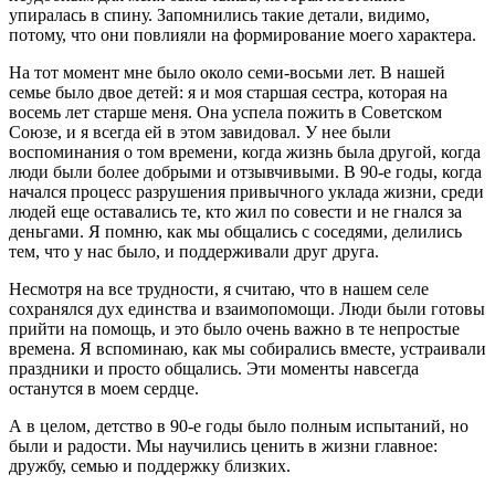
упиралась в спину. Запомнились такие детали, видимо,
потому, что они повлияли на формирование моего характера.
На тот момент мне было около семи-восьми лет. В нашей
семье было двое детей: я и моя старшая сестра, которая на
восемь лет старше меня. Она успела пожить в Советском
Союзе, и я всегда ей в этом завидовал. У нее были
воспоминания о том времени, когда жизнь была другой, когда
люди были более добрыми и отзывчивыми. В 90-е годы, когда
начался процесс разрушения привычного уклада жизни, среди
людей еще оставались те, кто жил по совести и не гнался за
деньгами. Я помню, как мы общались с соседями, делились
тем, что у нас было, и поддерживали друг друга.
Несмотря на все трудности, я считаю, что в нашем селе
сохранялся дух единства и взаимопомощи. Люди были готовы
прийти на помощь, и это было очень важно в те непростые
времена. Я вспоминаю, как мы собирались вместе, устраивали
праздники и просто общались. Эти моменты навсегда
останутся в моем сердце.
А в целом, детство в 90-е годы было полным испытаний, но
были и радости. Мы научились ценить в жизни главное:
дружбу, семью и поддержку близких.