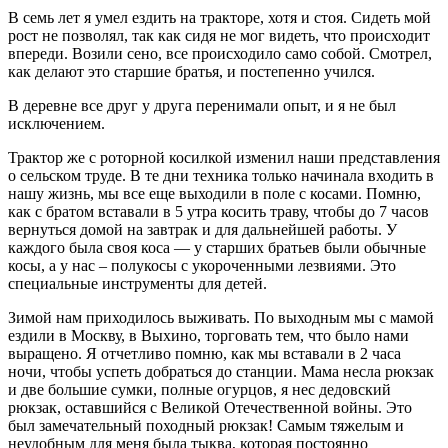
В семь лет я умел ездить на тракторе, хотя и стоя. Сидеть мой
рост не позволял, так как сидя не мог видеть, что происходит
впереди. Возили сено, все происходило само собой. Смотрел,
как делают это старшие братья, и постепенно учился.
В деревне все друг у друга перенимали опыт, и я не был
исключением.
Трактор же с роторной косилкой изменил наши представления
о сельском труде. В те дни техника только начинала входить в
нашу жизнь, мы все еще выходили в поле с косами. Помню,
как с братом вставали в 5 утра косить траву, чтобы до 7 часов
вернуться домой на завтрак и для дальнейшей работы. У
каждого была своя коса — у старших братьев были обычные
косы, а у нас – полукосы с укороченными лезвиями. Это
специальные инструменты для детей.
Зимой нам приходилось выживать. По выходным мы с мамой
ездили в Москву, в Выхино, торговать тем, что было нами
выращено. Я отчетливо помню, как мы вставали в 2 часа
ночи, чтобы успеть добраться до станции. Мама несла рюкзак
и две большие сумки, полные огурцов, я нес дедовский
рюкзак, оставшийся с Великой Отечественной войны. Это
был замечательный походный рюкзак! Самым тяжелым и
неудобным для меня была тыква, которая постоянно