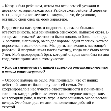
– Когда я был ребенком, летом мы всей семьей уезжали в
деревню, которая находится в Рыбновском районе. В деревне
мы проводили все летние каникулы, и это, безусловно,
оставило свой след на моем характере.
В деревне на нас, детях и подростках, лежала большая
ответственность. Мы занимались сенокосом, выпасом скота. В
то время в сельской местности были довольно большие стада.
У бабушки, например, было две коровы, один теленок, четыре
поросенка и около 60 овец. Мы, дети, занимались настоящей
работой. Я впервые начал пасти скотину, когда мне было всего
7 лет. Мой двоюродный брат, который старше меня был на два
года, тоже принимал в этом участие.
– Как вы справлялись с такой серьезной ответственностью
в таком юном возрасте?
– Особого выбора не было. Мы понимали, что от наших
действий зависит благополучие всей семьи. Это
сформировало в нас чувство ответственности и понимание
того, что каждое действие имеет закономерное последствие.
Мы уходили рано, в шесть утра, а возвращались около восьми
вечера. Это были долгие дни, наполненные работой и
тяготой.