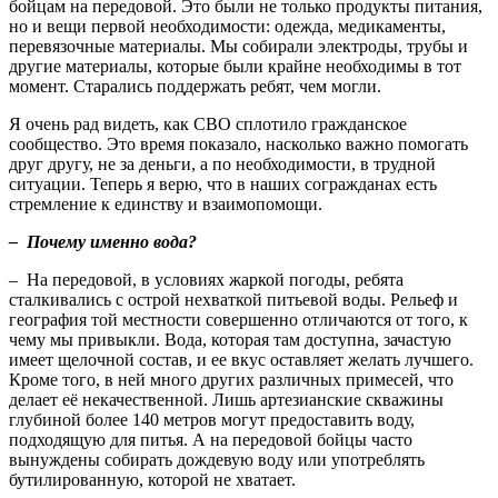
бойцам на передовой. Это были не только продукты питания,
но и вещи первой необходимости: одежда, медикаменты,
перевязочные материалы. Мы собирали электроды, трубы и
другие материалы, которые были крайне необходимы в тот
момент. Старались поддержать ребят, чем могли.
Я очень рад видеть, как СВО сплотило гражданское
сообщество. Это время показало, насколько важно помогать
друг другу, не за деньги, а по необходимости, в трудной
ситуации. Теперь я верю, что в наших согражданах есть
стремление к единству и взаимопомощи.
– Почему именно вода?
– На передовой, в условиях жаркой погоды, ребята
сталкивались с острой нехваткой питьевой воды. Рельеф и
география той местности совершенно отличаются от того, к
чему мы привыкли. Вода, которая там доступна, зачастую
имеет щелочной состав, и ее вкус оставляет желать лучшего.
Кроме того, в ней много других различных примесей, что
делает её некачественной. Лишь артезианские скважины
глубиной более 140 метров могут предоставить воду,
подходящую для питья. А на передовой бойцы часто
вынуждены собирать дождевую воду или употреблять
бутилированную, которой не хватает.