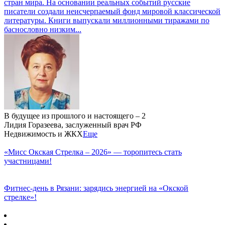
стран мира. На основании реальных событий русские
писатели создали неисчерпаемый фонд мировой классической
литературы. Книги выпускали миллионными тиражами по
баснословно низким...
В будущее из прошлого и настоящего – 2
Лидия Горазеева, заслуженный врач РФ
Недвижимость и ЖКХ
Еще
«Мисс Окская Стрелка – 2026» — торопитесь стать
участницами!
Фитнес‑день в Рязани: зарядись энергией на «Окской
стрелке»!