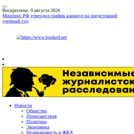
Воскресенье, 9 августа 2026
Минпрос РФ утвердил график каникул на предстоящий
учебный год
Курс ЦБ
$
82.17
€
94.84
Рязань
+
26°
C
Новости
Общество
Происшествия
Политика
Экономика
Недвижимость и ЖКХ