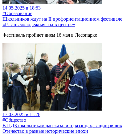
14.05.2025 в 18:53
#Образование
Школьников ждут на II профориентационном фестивале
«Рязань молодежная: ты в центре»
Фестиваль пройдет днем 16 мая в Лесопарке
17.03.2025 в 11:26
#Общество
В ЦДБ школьникам рассказали о рязанцах, защищавших
Отечество в разные исторические эпохи