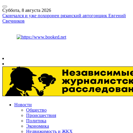
Суббота, 8 августа 2026
Скончался и уже похоронен рязанский автогонщик Евгений
Свечников
Курс ЦБ
$
82.17
€
94.84
Рязань
+
26°
C
Новости
Общество
Происшествия
Политика
Экономика
Недвижимость и ЖКХ