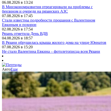
06.08.2026 в 13:24
В Минэкономразвития отреагировали на проблемы с
бензином и очереди на рязанских АЗС
07.08.2026 в 17:45
Стали известны подробности прощания с Валентином
Евкиным и похорон
02.08.2026 в 17:54
Рязань отметила День ВДВ
04.08.2026 в 18:57
В Рязани обрушилась крыша жилого дома на улице Юннатов
07.08.2026 в 15:20
Не стало Валентина Евкина – фотолетописца всея Рязани
Авто
Еще