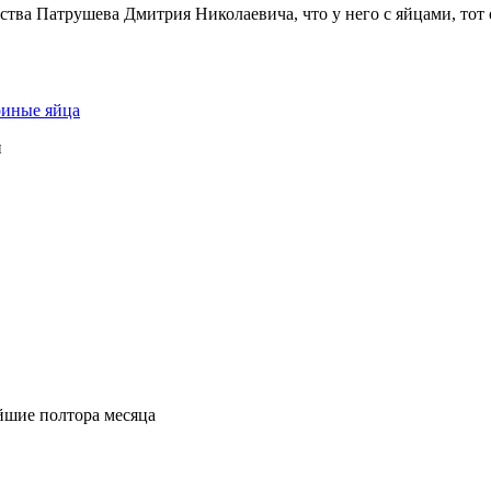
ства Патрушева Дмитрия Николаевича, что у него с яйцами, тот
риные яйца
и
йшие полтора месяца