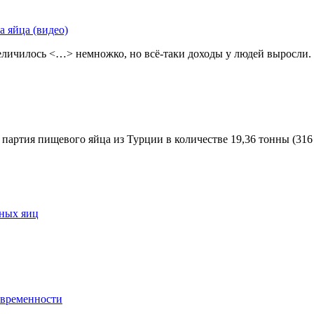
 яйца (видео)
величилось <…> немножко, но всё-таки доходы у людей выросли
я партия пищевого яйца из Турции в количестве 19,36 тонны (31
иных яиц
овременности