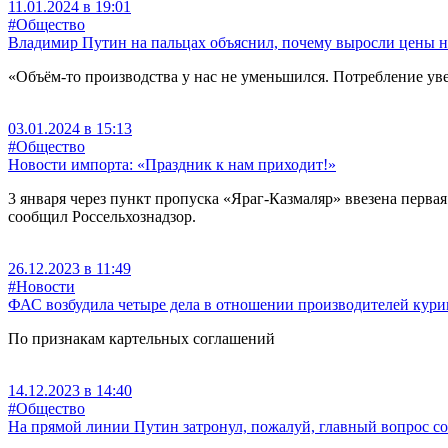
11.01.2024 в 19:01
#Общество
Владимир Путин на пальцах объяснил, почему выросли цены на
«Объём-то производства у нас не уменьшился. Потребление у
03.01.2024 в 15:13
#Общество
Новости импорта: «Праздник к нам приходит!»
3 января через пункт пропуска «Яраг-Казмаляр» ввезена перва
сообщил Россельхознадзор.
26.12.2023 в 11:49
#Новости
ФАС возбудила четыре дела в отношении производителей кур
По признакам картельных соглашений
14.12.2023 в 14:40
#Общество
На прямой линии Путин затронул, пожалуй, главный вопрос с