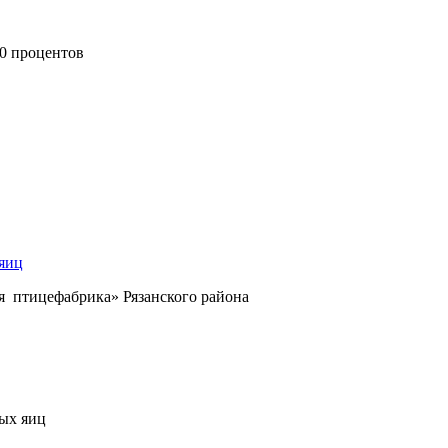
0 процентов
 яиц
я птицефабрика» Рязанского района
ных яиц