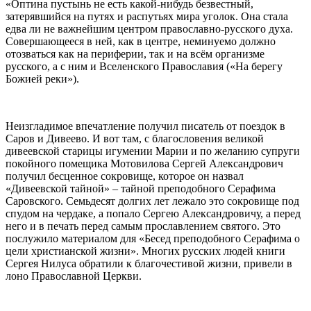
«Оптина пустынь не есть какой-нибудь безвестный,
затерявшийся на путях и распутьях мира уголок. Она стала
едва ли не важнейшим центром православно-русского духа.
Совершающееся в ней, как в центре, неминуемо должно
отозваться как на периферии, так и на всём организме
русского, а с ним и Вселенского Православия («На берегу
Божией реки»).
Неизгладимое впечатление получил писатель от поездок в
Саров и Дивеево. И вот там, с благословения великой
дивеевской старицы игумении Марии и по желанию супруги
покойного помещика Мотовилова Сергей Александрович
получил бесценное сокровище, которое он назвал
«Дивеевской тайной» – тайной преподобного Серафима
Саровского. Семьдесят долгих лет лежало это сокровище под
спудом на чердаке, а попало Сергею Александровичу, а перед
него и в печать перед самым прославлением святого. Это
послужило материалом для «Бесед преподобного Серафима о
цели христианской жизни». Многих русских людей книги
Сергея Нилуса обратили к благочестивой жизни, привели в
лоно Православной Церкви.