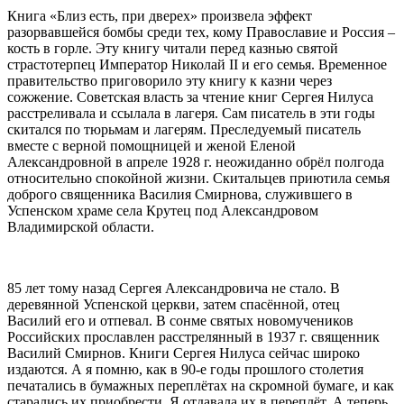
Книга «Близ есть, при дверех» произвела эффект
разорвавшейся бомбы среди тех, кому Православие и Россия –
кость в горле. Эту книгу читали перед казнью святой
страстотерпец Император Николай II и его семья. Временное
правительство приговорило эту книгу к казни через
сожжение. Советская власть за чтение книг Сергея Нилуса
расстреливала и ссылала в лагеря. Сам писатель в эти годы
скитался по тюрьмам и лагерям. Преследуемый писатель
вместе с верной помощницей и женой Еленой
Александровной в апреле 1928 г. неожиданно обрёл полгода
относительно спокойной жизни. Скитальцев приютила семья
доброго священника Василия Смирнова, служившего в
Успенском храме села Крутец под Александровом
Владимирской области.
85 лет тому назад Сергея Александровича не стало. В
деревянной Успенской церкви, затем спасённой, отец
Василий его и отпевал. В сонме святых новомучеников
Российских прославлен расстрелянный в 1937 г. священник
Василий Смирнов. Книги Сергея Нилуса сейчас широко
издаются. А я помню, как в 90-е годы прошлого столетия
печатались в бумажных переплётах на скромной бумаге, и как
старались их приобрести. Я отдавала их в переплёт. А теперь