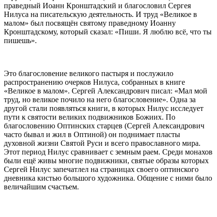
праведный Иоанн Кронштадский и благословил Сергея
Нилуса на писательскую деятельность. И труд «Великое в
малом» был посвящён святому праведному Иоанну
Кронштадскому, который сказал: «Пиши. Я люблю всё, что ты
пишешь».
Это благословение великого пастыря и послужило
распространению очерков Нилуса, собранных в книге
«Великое в малом». Сергей Александрович писал: «Мал мой
труд, но великое почило на него благословение». Одна за
другой стали появляться книги, в которых Нилус исследует
пути к святости великих подвижников Божиих. По
благословению Оптинских старцев (Сергей Александрович
часто бывал и жил в Оптиной) он поднимает пласты
духовной жизни Святой Руси и всего православного мира.
Этот период Нилус сравнивает с земным раем. Среди монахов
были ещё живы многие подвижники, святые образы которых
Сергей Нилус запечатлел на страницах своего оптинского
дневника кистью большого художника. Общение с ними было
величайшим счастьем.