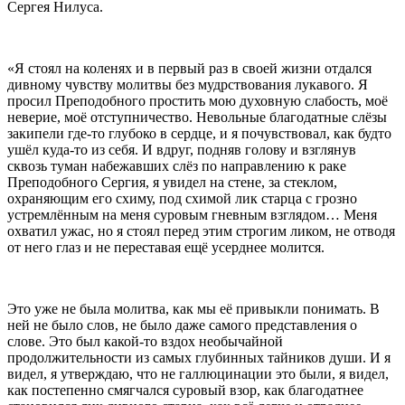
Сергея Нилуса.
«Я стоял на коленях и в первый раз в своей жизни отдался
дивному чувству молитвы без мудрствования лукавого. Я
просил Преподобного простить мою духовную слабость, моё
неверие, моё отступничество. Невольные благодатные слёзы
закипели где-то глубоко в сердце, и я почувствовал, как будто
ушёл куда-то из себя. И вдруг, подняв голову и взглянув
сквозь туман набежавших слёз по направлению к раке
Преподобного Сергия, я увидел на стене, за стеклом,
охраняющим его схиму, под схимой лик старца с грозно
устремлённым на меня суровым гневным взглядом… Меня
охватил ужас, но я стоял перед этим строгим ликом, не отводя
от него глаз и не переставая ещё усерднее молится.
Это уже не была молитва, как мы её привыкли понимать. В
ней не было слов, не было даже самого представления о
слове. Это был какой-то вздох необычайной
продолжительности из самых глубинных тайников души. И я
видел, я утверждаю, что не галлюцинации это были, я видел,
как постепенно смягчался суровый взор, как благодатнее