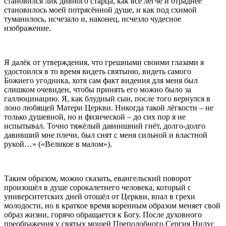
становился лик дивного старца, как всё легче и отраднее
становилось моей потрясённой душе, и как под схимой
туманилось, исчезало и, наконец, исчезло чудесное
изображение.
Я далёк от утверждения, что грешными своими глазами я
удостоился в то время видеть святыню, видеть самого
Божиего угодника, хотя сам факт видения для меня был
слишком очевиден, чтобы принять его можно было за
галлюцинацию. Я, как блудный сын, после того вернулся в
лоно любящей Матери Церкви. Никогда такой лёгкости – не
только душевной, но и физической – до сих пор я не
испытывал. Точно тяжёлый давнишний гнёт, долго-долго
давивший мне плечи, был снят с меня сильной и властной
рукой…» («Великое в малом»).
Таким образом, можно сказать, евангельский поворот
произошёл в душе сорокалетнего человека, который с
университетских дней отошёл от Церкви, впал в грехи
молодости, но в краткое время коренным образом меняет свой
образ жизни, горячо обращается к Богу. После духовного
преображения у святых мощей Преподобного Сергия Нилус