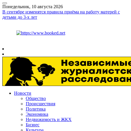
Понедельник, 10 августа 2026
В сентябре изменятся правила приёма на работу матерей с
детьми до 3-х лет
Курс ЦБ
$
82.17
€
94.84
Рязань
+
20°
C
Новости
Общество
Происшествия
Политика
Экономика
Недвижимость и ЖКХ
Бизнес
Культура