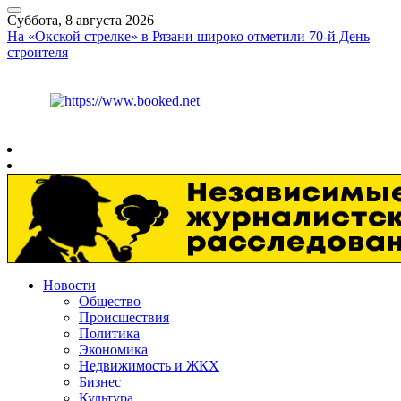
Суббота, 8 августа 2026
На «Окской стрелке» в Рязани широко отметили 70-й День
строителя
Курс ЦБ
$
82.17
€
94.84
Рязань
+
26°
C
Новости
Общество
Происшествия
Политика
Экономика
Недвижимость и ЖКХ
Бизнес
Культура