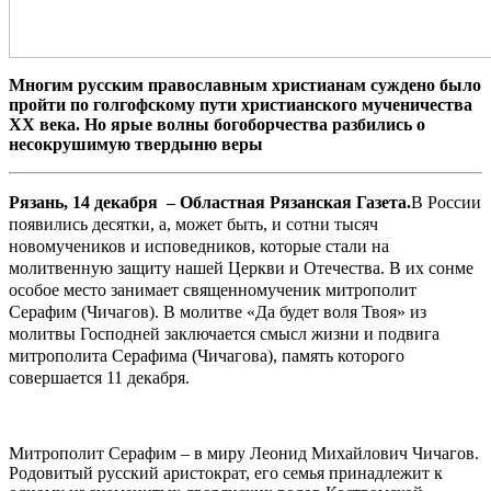
Многим русским православным христианам суждено было
пройти по голгофскому пути христианского мученичества
XX века. Но ярые волны богоборчества разбились о
несокрушимую твердыню веры
Рязань, 14 декабря – Областная Рязанская Газета.
В России
появились десятки, а, может быть, и сотни тысяч
новомучеников и исповедников, которые стали на
молитвенную защиту нашей Церкви и Отечества. В их сонме
особое место занимает священномученик митрополит
Серафим (Чичагов). В молитве «Да будет воля Твоя» из
молитвы Господней заключается смысл жизни и подвига
митрополита Серафима (Чичагова), память которого
совершается 11 декабря.
Митрополит Серафим – в миру Леонид Михайлович Чичагов.
Родовитый русский аристократ, его семья принадлежит к