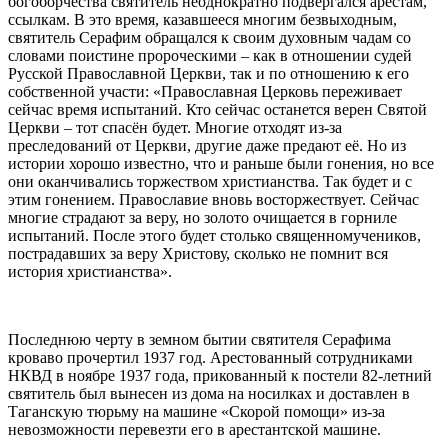
богоборчества святитель неоднократно подвергался арестам,
ссылкам. В это время, казавшееся многим безвыходным,
святитель Серафим обращался к своим духовным чадам со
словами поистине пророческими – как в отношении судей
Русской Православной Церкви, так и по отношению к его
собственной участи: «Православная Церковь переживает
сейчас время испытаний. Кто сейчас останется верен Святой
Церкви – тот спасён будет. Многие отходят из-за
преследований от Церкви, другие даже предают её. Но из
истории хорошо известно, что и раньше были гонения, но все
они оканчивались торжеством христианства. Так будет и с
этим гонением. Православие вновь восторжествует. Сейчас
многие страдают за веру, но золото очищается в горниле
испытаний. После этого будет столько священномучеников,
пострадавших за веру Христову, сколько не помнит вся
история христианства».
Последнюю черту в земном бытии святителя Серафима
кроваво прочертил 1937 год. Арестованный сотрудниками
НКВД в ноябре 1937 года, прикованный к постели 82-летний
святитель был вынесен из дома на носилках и доставлен в
Таганскую тюрьму на машине «Скорой помощи» из-за
невозможности перевезти его в арестантской машине.