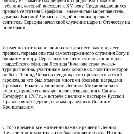
одному из знаменитых дворянских родов Костромской
губернии, который восходит к XV веку. Среди выдающихся
предков святителя Серафима – знаменитый мореплаватель,
адмирал Василий Чичагов. Подобно своим предкам,
святитель Серафим начал своё служение царю и Отечеству на
поле брани.
И именно этот подвиг воина стал для него, как и для его
предков, первым опытом самоотверженного служения Богу и
ближним в миру. Серьёзным жизненным испытанием для
гвардейского офицера Леонида Чичагова стала русско-
турецкая война, участником всех основных событий которой
он был. Леонид Чичагов неоднократно проявлял высокий
героизм, за что был отмечен многими боевыми наградами.
Промысел Божий, хранивший Леонида Михайловича от
смерти, привёл его вскоре после возвращения в Санкт-
Петербург в 1787 г., к встрече с великим пастырем Русской
Православной Церкви, святым праведным Иоанном
Кронштадским.
С того времени все жизненно важные решения Леонид
Чичагов принимал только по благословению отца Иоанна