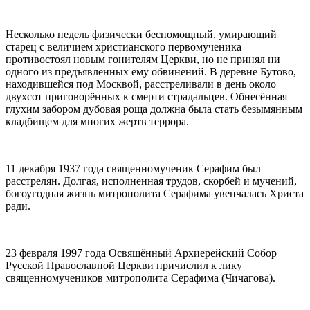
Несколько недель физически беспомощный, умирающий
старец с величием христианского первомученика
противостоял новым гонителям Церкви, но не принял ни
одного из предъявленных ему обвинений. В деревне Бутово,
находившейся под Москвой, расстреливали в день около
двухсот приговорённых к смерти страдальцев. Обнесённая
глухим забором дубовая роща должна была стать безымянным
кладбищем для многих жертв террора.
11 декабря 1937 года священномученик Серафим был
расстрелян. Долгая, исполненная трудов, скорбей и мучений,
богоугодная жизнь митрополита Серафима увенчалась Христа
ради.
23 февраля 1997 года Освящённый Архиерейский Собор
Русской Православной Церкви причислил к лику
священномучеников митрополита Серафима (Чичагова).