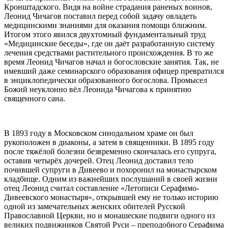
Кронштадского. Видя на войне страдания раненых воинов,
Леонид Чичагов поставил перед собой задачу овладеть
медицинскими знаниями для оказания помощи ближним.
Итогом этого явился двухтомный фундаментальный труд
«Медицинские беседы», где он даёт разработанную систему
лечения средствами растительного происхождения. В то же
время Леонид Чичагов начал и богословские занятия. Так, не
имевший даже семинарского образования офицер превратился
в энциклопедически образованного богослова. Промысел
Божий неуклонно вёл Леонида Чичагова к принятию
священного сана.
В 1893 году в Московском синодальном храме он был
рукоположен в диаконы, а затем в священники. В 1895 году
после тяжёлой болезни безвременно скончалась его супруга,
оставив четырёх дочерей. Отец Леонид доставил тело
почившей супруги в Дивеево и похоронил на монастырском
кладбище. Одним из важнейших послушаний в своей жизни
отец Леонид считал составление «Летописи Серафимо-
Дивеевского монастыря», открывшей ему не только историю
одной из замечательных женских обителей Русской
Православной Церкви, но и монашеские подвиги одного из
великих подвижников Святой Руси – преподобного Серафима