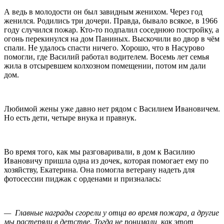
А ведь в молодости он был завидным женихом. Через год
женился. Родились три дочери. Правда, бывало всякое, в 1966
году случился пожар. Кто-то подпалил соседнюю постройку, а
огонь перекинулся на дом Паниных. Выскочили во двор в чём
спали. Не удалось спасти ничего. Хорошо, что в Насурово
помогли, где Василий работал водителем. Восемь лет семья
жила в отсыревшем колхозном помещении, потом им дали
дом.
Любимой жены уже давно нет рядом с Василием Ивановичем.
Но есть дети, четыре внука и правнук.
Во время того, как мы разговаривали, в дом к Василию
Ивановичу пришла одна из дочек, которая помогает ему по
хозяйству, Екатерина. Она помогла ветерану надеть для
фотосессии пиджак с орденами и призналась:
— Главные награды сгорели у отца во время пожара, а другие
мы растеряли в детстве. Тогда не понимали, как этот