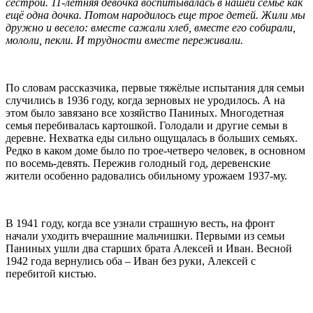
сестрой. 11-летняя девочка воспитывалась в нашей семье как
ещё одна дочка. Потом народилось еще трое детей. Жили мы
дружно и весело: вместе сажали хлеб, вместе его собирали,
мололи, пекли. И трудности вместе переживали.
По словам рассказчика, первые тяжёлые испытания для семьи
случились в 1936 году, когда зерновых не уродилось. А на
этом было завязано все хозяйство Паниных. Многодетная
семья перебивалась картошкой. Голодали и другие семьи в
деревне. Нехватка еды сильно ощущалась в больших семьях.
Редко в каком доме было по трое-четверо человек, в основном
по восемь-девять. Пережив голодный год, деревенские
жители особенно радовались обильному урожаем 1937-му.
В 1941 году, когда все узнали страшную весть, на фронт
начали уходить вчерашние мальчишки. Первыми из семьи
Паниных ушли два старших брата Алексей и Иван. Весной
1942 года вернулись оба – Иван без руки, Алексей с
перебитой кистью.