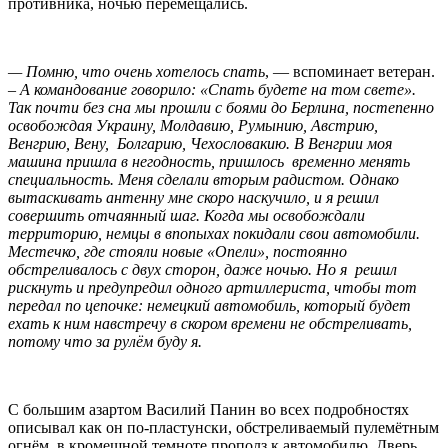
противника, ночью перемещались.
— Помню, что очень хотелось спать
, — вспоминает ветеран.
–
А командование говорило: «Спать будете на том свете».
Так почти без сна мы прошли с боями до Берлина, постепенно
освобождая Украину, Молдавию, Румынию, Австрию,
Венгрию, Вену, Болгарию, Чехословакию. В Венгрии моя
машина пришла в негодность, пришлось временно менять
специальность. Меня сделали вторым радистом. Однако
вытаскивать антенну мне скоро наскучило, и я решил
совершить отчаянный шаг. Когда мы освобождали
территорию, немцы в впопыхах покидали свои автомобили.
Местечко, где стояли новые «Опели», постоянно
обстреливалось с двух сторон, даже ночью. Но я решил
рискнуть и предупредил одного артиллериста, чтобы тот
передал по цепочке: немецкий автомобиль, который будет
ехать к ним навстречу в скором времени не обстреливать,
потому что за рулём буду я.
С большим азартом Василий Панин во всех подробностях
описывал как он по-пластунски, обстреливаемый пулемётным
огнём, в кромешной темноте прополз к автомобилю. Дверь