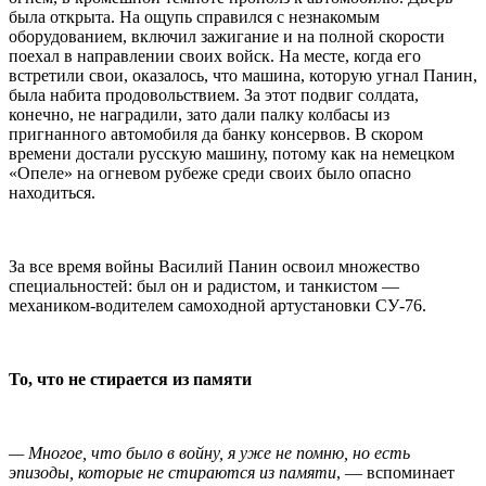
была открыта. На ощупь справился с незнакомым
оборудованием, включил зажигание и на полной скорости
поехал в направлении своих войск. На месте, когда его
встретили свои, оказалось, что машина, которую угнал Панин,
была набита продовольствием. За этот подвиг солдата,
конечно, не наградили, зато дали палку колбасы из
пригнанного автомобиля да банку консервов. В скором
времени достали русскую машину, потому как на немецком
«Опеле» на огневом рубеже среди своих было опасно
находиться.
За все время войны Василий Панин освоил множество
специальностей: был он и радистом, и танкистом —
механиком-водителем самоходной артустановки СУ-76.
То, что не стирается из памяти
—
Многое, что было в войну, я уже не помню, но есть
эпизоды, которые не стираются из памяти
, — вспоминает