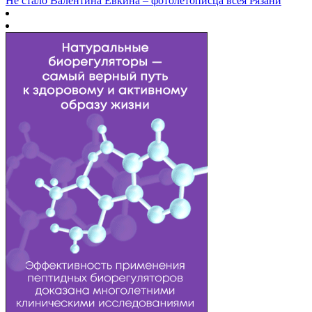
Не стало Валентина Евкина – фотолетописца всея Рязани