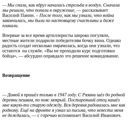
— Мы спали, как вдруг началась стрельба в воздух. Сначала
мы решили, что попали в окружение,
— рассказывает
Василий Панин. –
После того, как мы узнали, что война
закончилась, мы были по настоящему счастливы и даже
плакали.
Впервые за все время артиллеристы широко погуляли,
местные жители подарили победителям бочку вина. Однако
радость солдат несколько омрачилась, когда они узнали, что
остаются на службе. «Вы не проходили курс подготовки
бойца», — абсурдно оправдало это решение командование.
Возвращение
— Домой я пришёл только в 1947 году. С Рязани шёл до родной
деревни пешком, по пояс мокрый. Постаревший отец нашёл
мне какую-то старую одежду. Вся деревня радовалась мне как
родному. Ещё на фронте я узнал из письма, что невеста меня
не дождалась,
— с горечью вспоминает Василий Иванович.