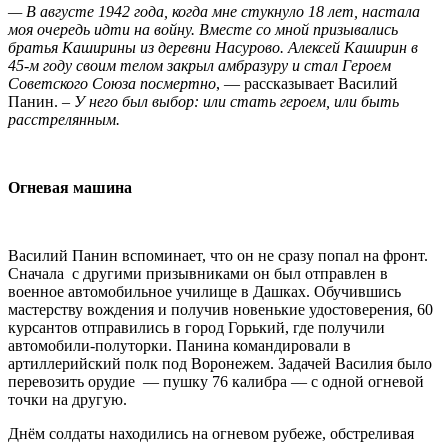
— В августе 1942 года, когда мне стукнуло 18 лет, настала
моя очередь идти на войну. Вместе со мной призывались
братья Каширины из деревни Насурово. Алексей Каширин в
45-м году своим телом закрыл амбразуру и стал Героем
Советского Союза посмертно
, — рассказывает Василий
Панин. –
У него был выбор: или стать героем, или быть
расстрелянным.
Огневая машина
Василий Панин вспоминает, что он не сразу попал на фронт.
Сначала с другими призывниками он был отправлен в
военное автомобильное училище в Дашках. Обучившись
мастерству вождения и получив новенькие удостоверения, 60
курсантов отправились в город Горький, где получили
автомобили-полуторки. Панина командировали в
артиллерийский полк под Воронежем. Задачей Василия было
перевозить орудие — пушку 76 калибра — с одной огневой
точки на другую.
Днём солдаты находились на огневом рубеже, обстреливая