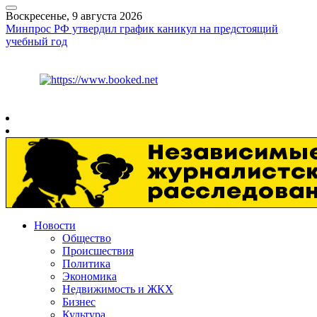
Воскресенье, 9 августа 2026
Минпрос РФ утвердил график каникул на предстоящий
учебный год
Курс ЦБ
$
82.17
€
94.84
Рязань
+
26°
C
Новости
Общество
Происшествия
Политика
Экономика
Недвижимость и ЖКХ
Бизнес
Культура