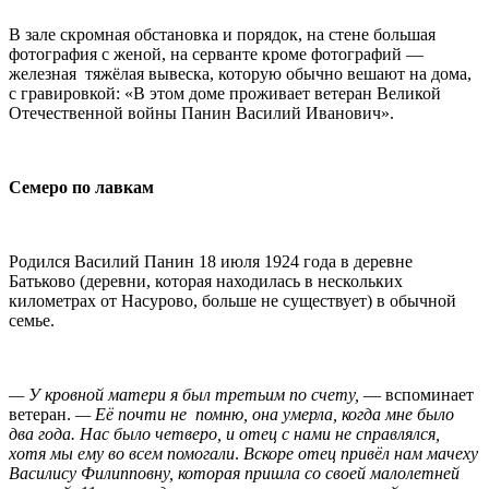
В зале скромная обстановка и порядок, на стене большая
фотография с женой, на серванте кроме фотографий —
железная тяжёлая вывеска, которую обычно вешают на дома,
с гравировкой: «В этом доме проживает ветеран Великой
Отечественной войны Панин Василий Иванович».
Семеро по лавкам
Родился Василий Панин 18 июля 1924 года в деревне
Батьково (деревни, которая находилась в нескольких
километрах от Насурово, больше не существует) в обычной
семье.
— У кровной матери я был третьим по счету,
— вспоминает
ветеран.
— Её почти не помню, она умерла, когда мне было
два года. Нас было четверо, и отец с нами не справлялся,
хотя мы ему во всем помогали
.
Вскоре отец привёл нам мачеху
Василису Филипповну, которая пришла со своей малолетней