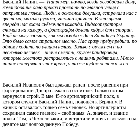
Василий Панин. —
Например, помню, когда освободили Вену,
командование дало приказ проехать по главной улице с
открытым люком. Люди, в основном девушки, встречали нас с
цветами, махали руками, что-то кричали. В это время
впереди нас ехала съёмочная команда. Видеооператоры
снимали на камеру, а фотографы делали кадры для истории
.
Ещё не могу забыть, как мы освобождали Западную Украину.
Это было самое страшное место. Нас сразу предупредили: по
одному ходить по улицам нельзя. Только с оружием и по
несколько человек – иначе смерть, кругом бандеровцы,
которые жестоко расправлялись с нашими ребятами. Много
наших потеряли в этих краях, я тоже чудом остался жив.
Василий Иванович был дважды ранен, после ранения при
форсировании Днепра лежал в госпитале. Только потом
вернулся в строй. В мае 45-го артиллерийский полк, в
котором служил Василий Панин, подошёл к Берлину. В
живых оставалось только семь человек. Но артиллеристы
сохранили самое главное – своё знамя. А, значит, и звание
полка. Там, в Чехословакии, и встретили в ночь с восьмого на
девятое мая долгожданную Победу.