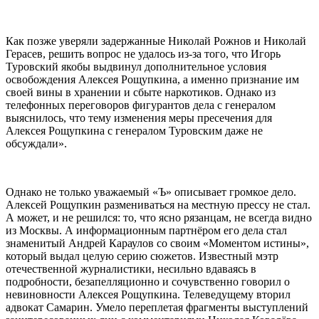
Как позже уверяли задержанные Николай Рожнов и Николай
Герасев, решить вопрос не удалось из-за того, что Игорь
Туровский якобы выдвинул дополнительное условия
освобождения Алексея Рощупкина, а именно признание им
своей вины в хранении и сбыте наркотиков. Однако из
телефонных переговоров фигурантов дела с генералом
выяснилось, что тему изменения меры пресечения для
Алексея Рощупкина с генералом Туровским даже не
обсуждали».
Однако не только уважаемый «Ъ» описывает громкое дело.
Алексей Рощупкин размениваться на местную прессу не стал.
А может, и не решился: то, что ясно рязанцам, не всегда видно
из Москвы. А информационным партнёром его дела стал
знаменитый Андрей Караулов со своим «Моментом истины»,
который выдал целую серию сюжетов. Известный мэтр
отечественной журналистики, несильно вдаваясь в
подробности, безапелляционно и сочувственно говорил о
невиновности Алексея Рощупкина. Телеведущему вторил
адвокат Самарин. Умело переплетая фрагменты выступлений