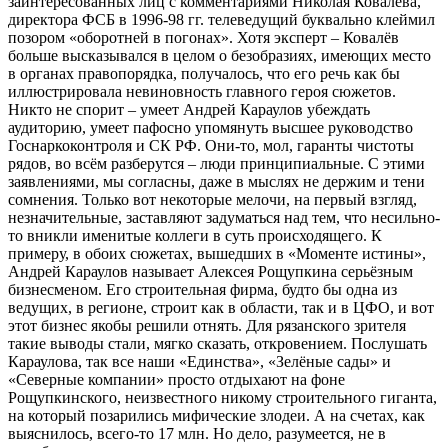
заинтересованных лиц с комментариями Николая Ковалёва,
директора ФСБ в 1996-98 гг. телеведущий буквально клеймил
позором «оборотней в погонах». Хотя эксперт – Ковалёв
больше высказывался в целом о безобразиях, имеющих место
в органах правопорядка, получалось, что его речь как бы
иллюстрировала невиновность главного героя сюжетов.
Никто не спорит – умеет Андрей Караулов убеждать
аудиторию, умеет пафосно упомянуть высшее руководство
Госнаркоконтроля и СК РФ. Они-то, мол, гаранты чистоты
рядов, во всём разберутся – люди принципиальные. С этими
заявлениями, мы согласны, даже в мыслях не держим и тени
сомнения. Только вот некоторые мелочи, на первый взгляд,
незначительные, заставляют задуматься над тем, что несильно-
то вникли именитые коллеги в суть происходящего. К
примеру, в обоих сюжетах, вышедших в «Моменте истины»,
Андрей Караулов называет Алексея Рощупкина серьёзным
бизнесменом. Его строительная фирма, будто бы одна из
ведущих, в регионе, строит как в области, так и в ЦФО, и вот
этот бизнес якобы решили отнять. Для рязанского зрителя
такие выводы стали, мягко сказать, откровением. Послушать
Караулова, так все наши «Единства», «Зелёные сады» и
«Северные компании» просто отдыхают на фоне
Рощупкинского, неизвестного никому строительного гиганта,
на который позарились мифические злодеи. А на счетах, как
выяснилось, всего-то 17 млн. Но дело, разумеется, не в