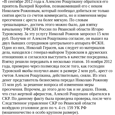
«В сентябре 2012 года к Алексею Рощупкину обратился его
приятель Валерий Коробов, познакомивший его с неким
Николаем Рожновым, который пообещал добиться не только
снятия ареста со счетов коммерсанта, но и изменения меры
пресечения с ареста на более мягкую. По словам
«решальщика», достичь этого можно было, дав взятку
начальнику УФСКН России по Рязанской области Игорю
Туровскому. За эту услугу Николай Рожнов запросил 15 млн
руб. Получив от Алексея Рощупкина согласие, он вышел на
двух бывших сотрудников центрального аппарата ФСКН.
Один из них, Николай Герасев, как следует из материалов
дела, находился с генерал-майором Туровским в дружеских
отношениях и согласился выступить в качестве посредника.
Взятку решили передавать в несколько этапов. 16 ноября 2012
года, примерно через полмесяца после того, как господин
Туровский якобы получил аванс в размере 2 млн руб., арест со
счетов Алексея Рощупкина, действительно, сняли. Из этих
денег представитель бизнесмена передал Николаю Рожнову
15 млн руб. за решение вопроса об изменении меры
пресечения. Впрочем, до этого дело так и не дошло. Поняв,
что стал жертвой аферистов, Алексей Рощупкин обратился в
СКР. По данному факту была проведена проверка, после чего
Следственное управление СКР по Рязанской области
возбудило уголовное дело по ч. 4 ст. 159 УК РФ
(мошенничество в особо крупном размере).