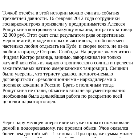
Точкой отсчёта в этой истории можно считать события
трёхлетней давности. 16 февраля 2012 года сотрудники
госнаркоконтроля произвели у предпринимателя Алексея
Рощупкина контрольную закупку кокаина, потратив за товар
32 000 руб. Этот факт стал результатом ряда оперативных
мероприятий, в ходе которых выяснилось, что бизнесмен
частенько любил отдыхать на Кубе, и скорее всего, не из-за
любви к природе Острова Свободы. На родине знаменитого
Фиделя Кастро рязанца, видимо, завораживал не только
жгучий коктейль из жаркого тропического солнца и прелести
зажигательных латино-американских танцовщиц. Сыщики
были уверены, что туристу удалось немного-немало
договориться с «революционными» наркодилерами о
поставке кокаина в Россию. Брать с поличным тогда
Рощупкина не стали, объяснив вполне аргументированно –
необходима была дальнейшая работа по раскрытию всей
цепочки наркоторговцев.
Через пару месяцев оперативники уже открыто пожаловали
домой к подозреваемому, где провели обыск. Улов оказался
более чем достойный – 1 кг кокса. При продаже сумма может