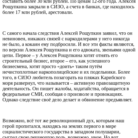
составить более 30 млн рублей. По ценам 12-ого года. Алексея
Рощупкина закрыли в СИЗО, а счета в банках, где находилось
более 17 млн рублей, арестовали.
С самого начала следствия Алексей Рощупкин заявил, что он
невиновен, никаких связей с наркодилерами у него никогда
не было, а кокаин ему подбросили. И все эти факты являются,
по версии Алексея Рощупкина и его адвоката, звеньями одной
цепи. Первое – у Алексея Рощупкина хотят отнять его
строительный бизнес, второе – его, как успешного
бизнесмена, хотят просто «доить» таким путём
нечистоплотные наркополицейские и их подельники. Более
того, в СИЗО любитель позагорать на пляжах Карибского
моря развернул, что называется – активную правозащитную
деятельность. Он пишет жалобы, ходатайства, обращается в
федеральные СМИ, сообщая о произволе и провокациях.
Однако следствие своё дело делает и обвинение предъявляет.
Возможно, всё тот же революционный дух, которым наш
герой пропитался, находясь на землях первого в мире
социалистического государства в западном полушарии,
сыграл свою решающую роль, возможно, иное. Но вот