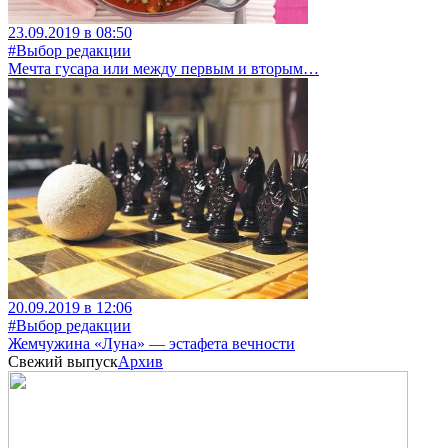
23.09.2019 в 08:50
#Выбор редакции
Мечта гусара или между первым и вторым…
20.09.2019 в 12:06
#Выбор редакции
Жемчужина «Луна» — эстафета вечности
Свежий выпуск
Архив