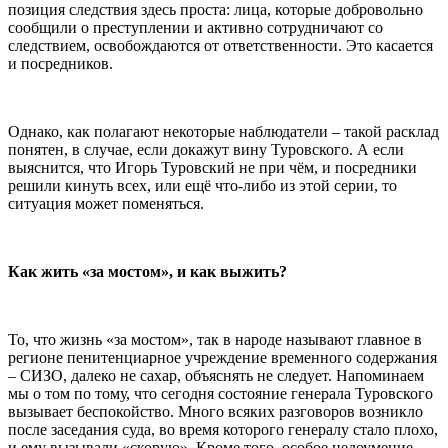
позиция следствия здесь проста: лица, которые добровольно
сообщили о преступлении и активно сотрудничают со
следствием, освобождаются от ответственности. Это касается
и посредников.
Однако, как полагают некоторые наблюдатели – такой расклад
понятен, в случае, если докажут вину Туровского. А если
выяснится, что Игорь Туровский не при чём, и посредники
решили кинуть всех, или ещё что-либо из этой серии, то
ситуация может поменяться.
Как жить «за мостом», и как выжить?
То, что жизнь «за мостом», так в народе называют главное в
регионе пенитенциарное учреждение временного содержания
– СИЗО, далеко не сахар, объяснять не следует. Напоминаем
мы о том по тому, что сегодня состояние генерала Туровского
вызывает беспокойство. Много всяких разговоров возникло
после заседания суда, во время которого генералу стало плохо,
и ему вызывали «скорую». Кроме того, особое недоумение