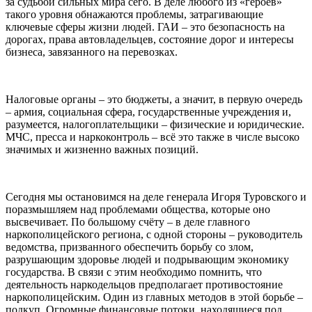
за судьбой сильных мира сего. В деле любого из «героев»
такого уровня обнажаются проблемы, затрагивающие
ключевые сферы жизни людей. ГАИ – это безопасность на
дорогах, права автовладельцев, состояние дорог и интересы
бизнеса, завязанного на перевозках.
Налоговые органы – это бюджеты, а значит, в первую очередь
– армия, социальная сфера, государственные учреждения и,
разумеется, налогоплательщики – физические и юридические.
МЧС, пресса и наркоконтроль – всё это также в числе высоко
значимых и жизненно важных позиций.
Сегодня мы остановимся на деле генерала Игоря Туровского и
поразмышляем над проблемами общества, которые оно
высвечивает. По большому счёту – в деле главного
наркополицейского региона, с одной стороны – руководитель
ведомства, призванного обеспечить борьбу со злом,
разрушающим здоровье людей и подрывающим экономику
государства. В связи с этим необходимо помнить, что
деятельность наркодельцов предполагает противостояние
наркополицейским. Один из главных методов в этой борьбе –
подкуп. Огромные финансовые потоки, находящиеся под