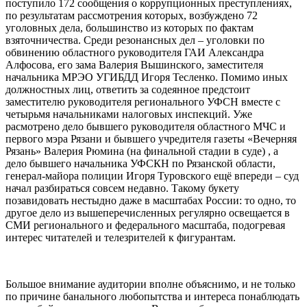
поступило 172 сообщения о коррупционных преступлениях,
по результатам рассмотрения которых, возбуждено 72
уголовных дела, большинство из которых по фактам
взяточничества. Среди резонансных дел – уголовки по
обвинению областного руководителя ГАИ Александра
Алфосова, его зама Валерия Вышинского, заместителя
начальника МРЭО УГИБДД Игоря Тесленко. Помимо иных
должностных лиц, ответить за содеянное предстоит
заместителю руководителя регионального УФСН вместе с
четырьмя начальниками налоговых инспекций. Уже
расмотрено дело бывшего руководителя областного МЧС и
первого мэра Рязани и бывшего учредителя газеты «Вечерняя
Рязань» Валерия Рюмина (на финальной стадии в суде) , а
дело бывшего начальника УФСКН по Рязанской области,
генерал-майора полиции Игоря Туровского ещё впереди – суд
начал разбираться совсем недавно. Такому букету
позавидовать нестыдно даже в масштабах России: то одно, то
другое дело из вышеперечисленных регулярно освещается в
СМИ регионального и федерального масштаба, подогревая
интерес читателей и телезрителей к фигурантам.
Большое внимание аудитории вполне объяснимо, и не только
по причине банального любопытства и интереса понаблюдать