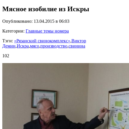
Мясное изобилие из Искры
Опубликовано: 13.04.2015 в 06:03
Категории:
Главные темы номера
Тэги:
«Рязанский свинокомплекс»
,
Виктор
Демин
,
Искра
,
мясо
,
производство
,
свинина
102