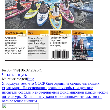
№ 05 (449) 06.07.2026 г.
Читать выпуск
Мнения людей
Еще
Я горжусь тем, что СССР был одним из самых читающих
стран мира. На основании реальных событий русские
писатели создали неисчерпаемый фонд мировой классической
литературы. Книги выпускали миллионными тиражами по
баснословно низким...