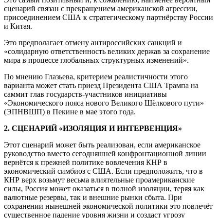
сценарий связан с прекращением американской агрессии,
присоединением США к стратегическому партнёрству России
и Китая.
Это предполагает отмену антироссийских санкций и
«солидарную ответственность великих держав за сохранение
мира в процессе глобальных структурных изменений».
По мнению Глазьева, критерием реалистичности этого
варианта может стать приезд Президента США Трампа на
саммит глав государств-участников инициативы
«Экономического пояса нового Великого Шёлкового пути»
(ЭПНВШП) в Пекине в мае этого года.
2. СЦЕНАРИЙ «ИЗОЛЯЦИЯ И ИНТЕРВЕНЦИЯ»
Этот сценарий может быть реализован, если американское
руководство вместо сегодняшней конфронтационной линии
вернётся к прежней политике вовлечения КНР в
экономический симбиоз с США. Если предположить, что в
КНР верх возьмут весьма влиятельные проамериканские
силы, Россия может оказаться в полной изоляции, теряя как
валютные резервы, так и внешние рынки сбыта. При
сохранении нынешней экономической политики это повлечёт
существенное падение уровня жизни и создаст угрозу