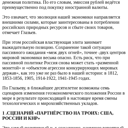
денежная политика. По его словам, эмиссия рублей ведётся
преимущественно под покупку иностранной валюты.
Это означает, что эволюция нашей экономики направляется
внешними силами, которые заинтересованы в потреблении
российских природных ресурсов и сбыте своих товаров,
отмечает Глазьев.
При этом российская властвующая элита занимает
выжидательную позицию. Сохранение такой ситуации
пассивного ожидания «меж двух огней», точнее -двух центров
мировой экономики весьма опасно. Есть риск, что при
пассивной политике Россия снова может стать «разменной
монетой» и «объектом агрессии конкурирующих мировых
держав», как это уже не раз было в нашей истории: в 1812,
1853-1856, 1905, 1914-1922, 1941-1945 годах.
По Глазьеву, в ближайшее десятилетие возможны семь
сценариев изменения геоэкономического положения России в
мире в результате происходящей в настоящее время смены
технологических и мирохозяйственных укладов.
1 .СЦЕНАРИЙ «ПАРТНЁРСТВО НА ТРОИХ: США,
РОССИИ И КНР»
Это самый позитивный и, к сожалению, наименее вероятный