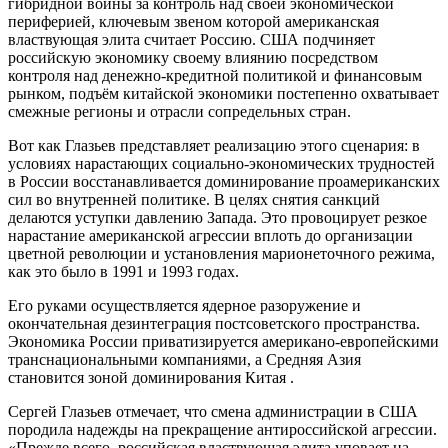
гибридной войны за контроль над своей экономической
периферией, ключевым звеном которой американская
властвующая элита считает Россию. США подчиняет
российскую экономику своему влиянию посредством
контроля над денежно-кредитной политикой и финансовым
рынком, подъём китайской экономики постепенно охватывает
смежные регионы и отрасли сопредельных стран.
Вот как Глазьев представляет реализацию этого сценария: в
условиях нарастающих социально-экономических трудностей
в России восстанавливается доминирование проамериканских
сил во внутренней политике. В целях снятия санкций
делаются уступки давлению Запада. Это провоцирует резкое
нарастание американской агрессии вплоть до организации
цветной революции и установления марионеточного режима,
как это было в 1991 и 1993 годах.
Его руками осуществляется ядерное разоружение и
окончательная дезинтеграция постсоветского пространства.
Экономика России приватизируется американо-европейскими
транснациональными компаниями, а Средняя Азия
становится зоной доминирования Китая .
Сергей Глазьев отмечает, что смена администрации в США
породила надежды на прекращение антироссийской агрессии.
«Прежде всего, российская властвующая элита уповает на