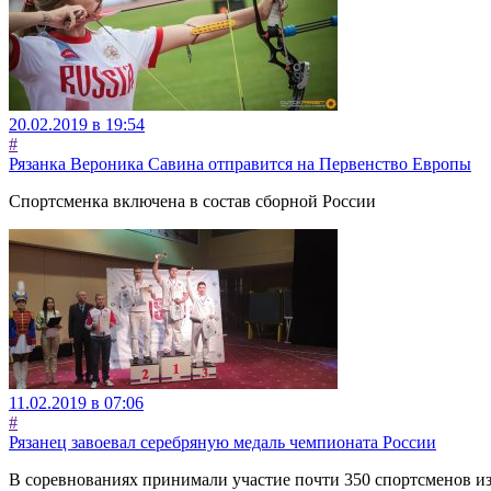
20.02.2019 в 19:54
#
Рязанка Вероника Савина отправится на Первенство Европы
Спортсменка включена в состав сборной России
11.02.2019 в 07:06
#
Рязанец завоевал серебряную медаль чемпионата России
В соревнованиях принимали участие почти 350 спортсменов из