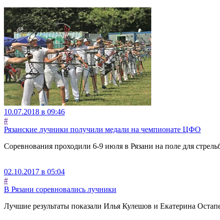
10.07.2018 в 09:46
#
Рязанские лучники получили медали на чемпионате ЦФО
Соревнования проходили 6-9 июля в Рязани на поле для стре
02.10.2017 в 05:04
#
В Рязани соревновались лучники
Лучшие результаты показали Илья Кулешов и Екатерина Остап