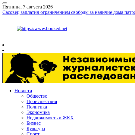
Пятница, 7 августа 2026
Сасовец заплатил ограничением свободы за наличие дома патр
Курс ЦБ
$
81.41
€
94.06
Рязань
+
30°
C
Новости
Общество
Происшествия
Политика
Экономика
Недвижимость и ЖКХ
Бизнес
Культура
Спорт