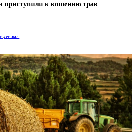
ти приступили к кошению трав
он
,
сенокос