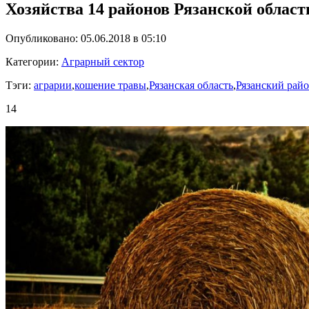
Хозяйства 14 районов Рязанской облас
Опубликовано: 05.06.2018 в 05:10
Категории:
Аграрный сектор
Тэги:
аграрии
,
кошение травы
,
Рязанская область
,
Рязанский рай
14