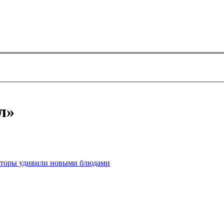
л»
раторы удивили новыми блюдами