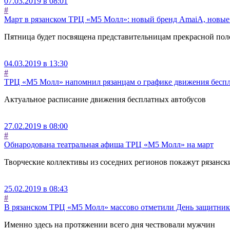
07.03.2019 в 08:01
#
Март в рязанском ТРЦ «М5 Молл»: новый бренд AmaiА, новые
Пятница будет посвящена представительницам прекрасной пол
04.03.2019 в 13:30
#
ТРЦ «М5 Молл» напомнил рязанцам о графике движения беспл
Актуальное расписание движения бесплатных автобусов
27.02.2019 в 08:00
#
Обнародована театральная афиша ТРЦ «М5 Молл» на март
Творческие коллективы из соседних регионов покажут рязанск
25.02.2019 в 08:43
#
В рязанском ТРЦ «М5 Молл» массово отметили День защитник
Именно здесь на протяжении всего дня чествовали мужчин