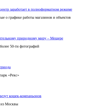
 центр заработает в полноформатном режиме
е о графике работы магазинов и объектов
ительному природному миру – Мещере
 более 50-ти фотографий
ериода
парк «Рекс»
везут кошек-компаньонов
 из Москвы