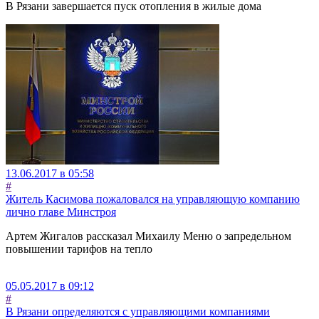
В Рязани завершается пуск отопления в жилые дома
13.06.2017 в 05:58
#
Житель Касимова пожаловался на управляющую компанию
лично главе Минстроя
Артем Жигалов рассказал Михаилу Меню о запредельном
повышении тарифов на тепло
05.05.2017 в 09:12
#
В Рязани определяются с управляющими компаниями