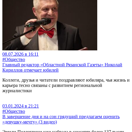
08.07.2026 в 16:11
#Общество
Главный редактор «Областной Рязанской Газеты» Николай
Кириллов отмечает юбилей
Коллеги, друзья и читатели поздравляют юбиляра, чья жизнь и
карьера тесно связаны с развитием региональной
журналистики
03.01.2024 в 21:21
#Общество
В завершение дня и на сон грядущий предлагаем оценить
«девушку-мечту» (3 видео)
Эмили Пеллегрини уже набрала в соцсетях более 137 тысяч