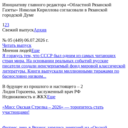
Инициативу главного редактора «Областной Рязанской
Газеты» Николая Кириллова согласовали в Рязанской
городской Думе
1
2
3
Свежий выпуск
Архив
№ 05 (449) 06.07.2026 г.
Читать выпуск
Мнения людей
Еще
Я горжусь тем, что СССР был одним из самых читающих
стран мира. На основании реальных событий русские
писатели создали неисчерпаемый фонд мировой классической
литературы. Книги выпускали миллионными тиражами по
баснословно низким...
В будущее из прошлого и настоящего – 2
Лидия Горазеева, заслуженный врач РФ
Недвижимость и ЖКХ
Еще
«Мисс Окская Стрелка – 2026» — торопитесь стать
участницами!
Фитнес‑день в Рязани: зарядись энергией на «Окской